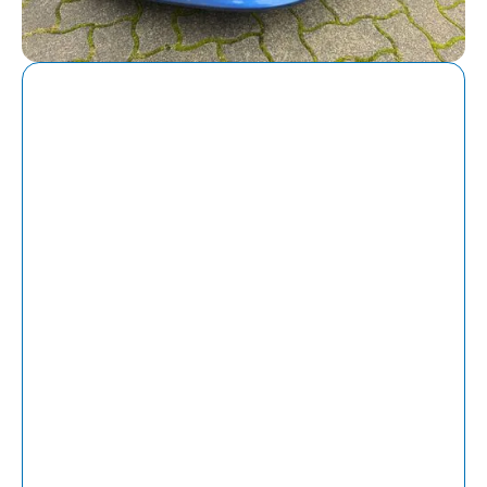
Individuelle Beratung und
mobiler Service in Wenden
Wir wissen, dass nach einem Unfall jede
Minute zählt. Deshalb sind wir in Wenden
flexibel für Sie da. Unser Gutachter kommt
bei Bedarf direkt zu Ihnen – nach Hause, ins
Büro oder in die Werkstatt. So sparen Sie
Zeit und erhalten schnell ein professionelles
Gutachten.
Darüber hinaus nehmen wir uns die Zeit, alle
Ihre Fragen ausführlich zu beantworten. Wir
erklären Ihnen den Ablauf Schritt für Schritt